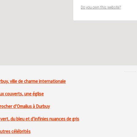
Do you own this website?
buy, ville de charme internationale
x couverts, une église
rocher d’Omalius à Durbuy
vert, du bleu et d’infinies nuances de gris
utres célébrités