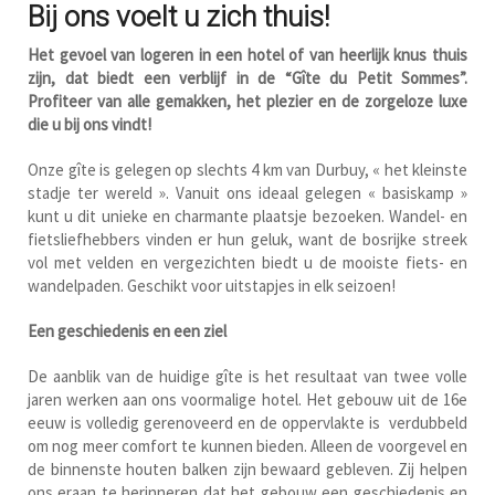
Bij ons voelt u zich thuis!
Het gevoel van logeren in een hotel of van heerlijk knus thuis
zijn, dat biedt een verblijf in de “Gîte du Petit Sommes”.
Profiteer van alle gemakken, het plezier en de zorgeloze luxe
die u bij ons vindt!
Onze gîte is gelegen op slechts 4 km van Durbuy, « het kleinste
stadje ter wereld ». Vanuit ons ideaal gelegen « basiskamp »
kunt u dit unieke en charmante plaatsje bezoeken. Wandel- en
fietsliefhebbers vinden er hun geluk, want de bosrijke streek
vol met velden en vergezichten biedt u de mooiste fiets- en
wandelpaden. Geschikt voor uitstapjes in elk seizoen!
Een geschiedenis en een ziel
De aanblik van de huidige gîte is het resultaat van twee volle
jaren werken aan ons voormalige hotel. Het gebouw uit de 16e
eeuw is volledig gerenoveerd en de oppervlakte is verdubbeld
om nog meer comfort te kunnen bieden. Alleen de voorgevel en
de binnenste houten balken zijn bewaard gebleven. Zij helpen
ons eraan te herinneren dat het gebouw een geschiedenis en