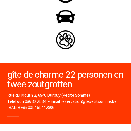
gîte de charme 22 personen en
twee zoutgrotten
Rue du Moulin 2, 6940 Durbuy (Petite Somme)
Telefoon 086 32 21 34 – Email reservation@lepetitsomme.be
IBAN BE85 0017 6177 2806