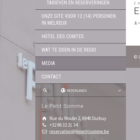
TARIEVEN EN RESERVERINGEN
2 
E
ONZE GITE VOOR 12 (14) PERSONEN
IN MELREUX
n
HOTEL DES COMTES
WAT TE DOEN IN DE REGIO
© 
MEDIA
CONTACT
NEDERLANDS
Le Petit Somme
Rue du Moulin 2, 6940 Durbuy
+32 86 32 21 34
reservation@lepetitsomme.be