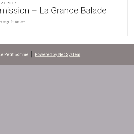
mei 2017
mission – La Grande Balade
etsmgt
Nieuws
Le Petit Somme
Powered by Net System