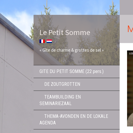
M
Le Petit Somme
« Gîte de charme & grottes de sel »
GITE DU PETIT SOMME (22 pers.)
DE ZOUTGROTTEN
TEAMBUILDING EN
SEMINARIEZAAL
THEMA-AVONDEN EN DE LOKALE
AGENDA