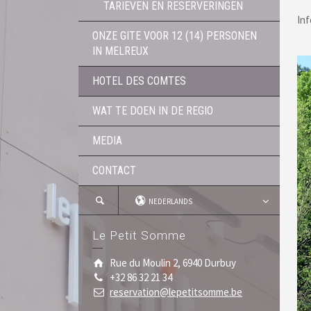
TARIEVEN EN RESERVERINGEN
Inf
ONZE GITE VOOR 12 (14) PERSONEN
IN MELREUX
HOTEL DES COMTES
WAT TE DOEN IN DE REGIO
MEDIA
CONTACT
NEDERLANDS
Le Petit Somme
Rue du Moulin 2, 6940 Durbuy
+32 86 32 21 34
reservation@lepetitsomme.be