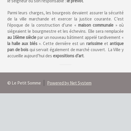
le seigneur ou son responsable :
le prévôt
.
Parmi leurs charges, les bourgeois devaient assurer la sécurité
de la ville marchande et exercer la justice courante. C’est
l’époque de la construction d’une «
maison communale
» où
siégeaient le bourgmestre et les échevins. Elle sera remplacée
au 16ème siècle
par un nouveau bâtiment appelé tardivement «
la halle aux blés
». Cette dernière est un
rarissime
et
antique
pan de bois
qui servait également de marché couvert. La Ville y
accueille aujourd’hui des
expositions
d’art
.
© Le Petit Somme
Powered by Net System